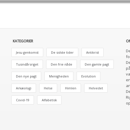
KATEGORIER
O
De
Jesu genkomst
De sidste tider
Antikrist
fo
De
Tusindårsriget
Den frie nåde
Den gamle pagt
på
va
Den nye pagt
Menigheden
Evolution
en
an
Arkæologi
Helse
Himlen
Helvedet
De
Ri
Covid-19
Alfabetisk
o