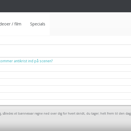
deoer / film
Specials
 kommer antikrist ind på scenen?
!
ledes vil bønnesvar regne ned over dig for hvert skridt, du tager; helt frem til den dag, d