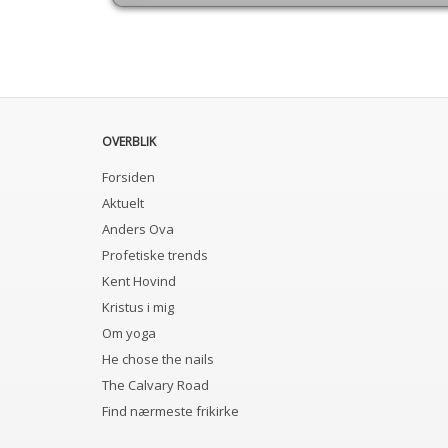
OVERBLIK
Forsiden
Aktuelt
Anders Ova
Profetiske trends
Kent Hovind
Kristus i mig
Om yoga
He chose the nails
The Calvary Road
Find nærmeste frikirke