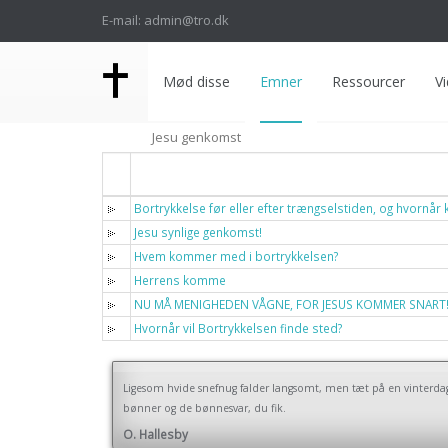
E-mail: admin@tro.dk
Mød disse
Emner
Ressourcer
Vi
Jesu genkomst
Titel
Bortrykkelse før eller efter trængselstiden, og hvornår
Jesu synlige genkomst!
Hvem kommer med i bortrykkelsen?
Herrens komme
NU MÅ MENIGHEDEN VÅGNE, FOR JESUS KOMMER SNART
Hvornår vil Bortrykkelsen finde sted?
Ligesom hvide snefnug falder langsomt, men tæt på en vinterdag, så
bønner og de bønnesvar, du fik.
O. Hallesby