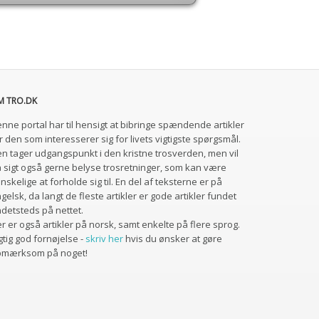
M TRO.DK
nne portal har til hensigt at bibringe spændende artikler
r den som interesserer sig for livets vigtigste spørgsmål.
n tager udgangspunkt i den kristne trosverden, men vil
 sigt også gerne belyse trosretninger, som kan være
nskelige at forholde sig til. En del af teksterne er på
gelsk, da langt de fleste artikler er gode artikler fundet
detsteds på nettet.
r er også artikler på norsk, samt enkelte på flere sprog.
gtig god fornøjelse -
skriv her
hvis du ønsker at gøre
pmærksom på noget!